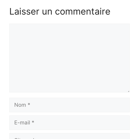
Laisser un commentaire
Commentaire
Nom
E-
mail
Site